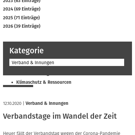
2023 (63 Einträge)
2024 (69 Einträge)
2025 (71 Einträge)
2026 (39 Einträge)
Kategorie
Verband & Innungen
Beruf & Bildung
Klimaschutz & Ressourcen
Normen & Fachregeln
Prävention & Arbeitsschutz
12.10.2020
|
Verband & Innungen
Recht & Wirtschaft
Verbandstage im Wandel der Zeit
Soziales & Tarifpolitik
Verband & Innungen
Heuer fällt der Verbandstag wegen der Corona-Pandemie
Interviews