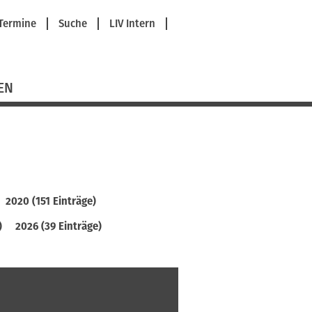
avigation
Termine
Suche
LIV Intern
berspringen
EN
2020 (151 Einträge)
)
2026 (39 Einträge)