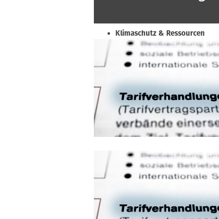
Beruf & Bildung
Klimaschutz & Ressourcen
Normen & Fachregeln
Prävention & Arbeitsschutz
Recht & Wirtschaft
Soziales & Tarifpolitik
Verband & Innungen
Interviews
Innung