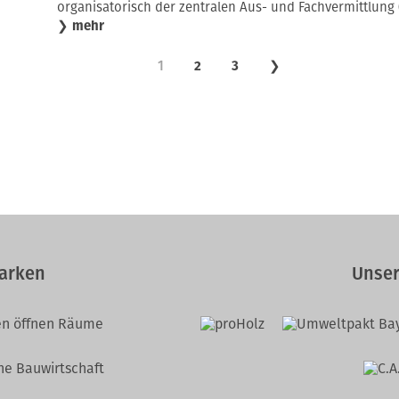
organisatorisch der zentralen Aus- und Fachvermittlung 
❯
mehr
1
2
3
❯
arken
Unser