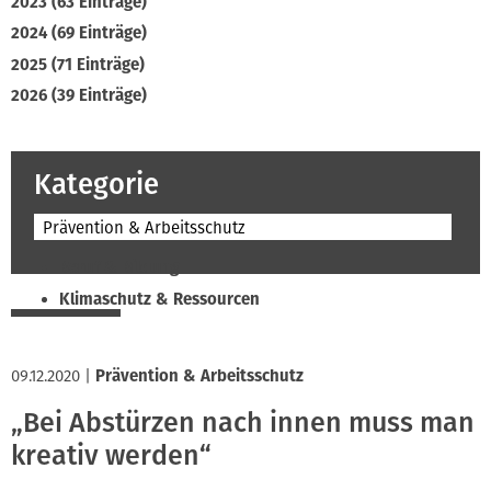
2023 (63 Einträge)
2024 (69 Einträge)
2025 (71 Einträge)
2026 (39 Einträge)
Kategorie
Prävention & Arbeitsschutz
Beruf & Bildung
Klimaschutz & Ressourcen
Normen & Fachregeln
Prävention & Arbeitsschutz
09.12.2020
|
Prävention & Arbeitsschutz
Recht & Wirtschaft
„Bei Abstürzen nach innen muss man
Soziales & Tarifpolitik
kreativ werden“
Verband & Innungen
Interviews