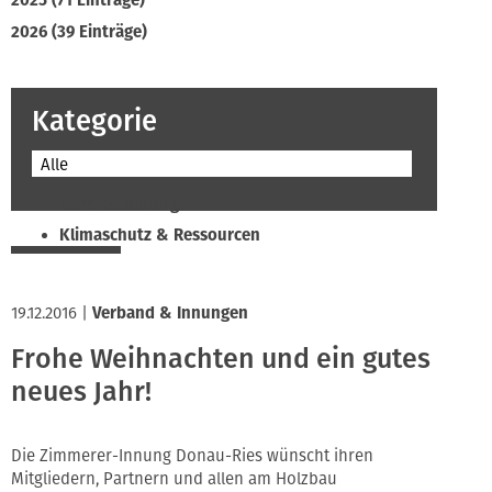
2025 (71 Einträge)
2026 (39 Einträge)
Kategorie
Alle
Beruf & Bildung
Klimaschutz & Ressourcen
Normen & Fachregeln
Prävention & Arbeitsschutz
19.12.2016
|
Verband & Innungen
Recht & Wirtschaft
Frohe Weihnachten und ein gutes
Soziales & Tarifpolitik
neues Jahr!
Verband & Innungen
Interviews
Innung
Die Zimmerer-Innung Donau-Ries wünscht ihren
Mitgliedern, Partnern und allen am Holzbau