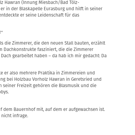
olz Hawran (Innung Miesbach/Bad Tölz-
er in der Blaskapelle Eurasburg und hilft in seiner
entdeckte er seine Leidenschaft für das
!“
s die Zimmerer, die den neuen Stall bauten, erzählt
n Dachkonstrukte fasziniert, die die Zimmerer
 Dach gearbeitet haben – da hab ich mir gedacht: Da
e er also mehrere Praktika in Zimmereien und
ung bei Holzbau Vorholz Hawran in Geretsried und
In seiner Freizeit gehören die Blasmusik und die
bbys.
 auf dem Bauernhof mit, auf dem er aufgewachsen ist.
nicht infrage.