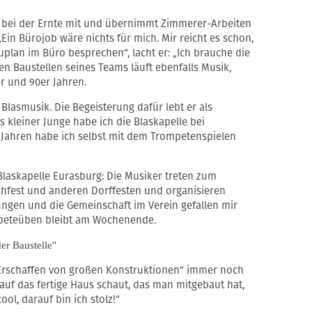
iel bei der Ernte mit und übernimmt Zimmerer-Arbeiten
„Ein Bürojob wäre nichts für mich. Mir reicht es schon,
plan im Büro besprechen“, lacht er: „Ich brauche die
en Baustellen seines Teams läuft ebenfalls Musik,
r und 90er Jahren.
 Blasmusik. Die Begeisterung dafür lebt er als
s kleiner Junge habe ich die Blaskapelle bei
 Jahren habe ich selbst mit dem Trompetenspielen
r Blaskapelle Eurasburg: Die Musiker treten zum
achfest und anderen Dorffesten und organisieren
ungen und die Gemeinschaft im Verein gefallen mir
ompeteüben bleibt am Wochenende.
er Baustelle"
Erschaffen von großen Konstruktionen“ immer noch
uf das fertige Haus schaut, das man mitgebaut hat,
ol, darauf bin ich stolz!“