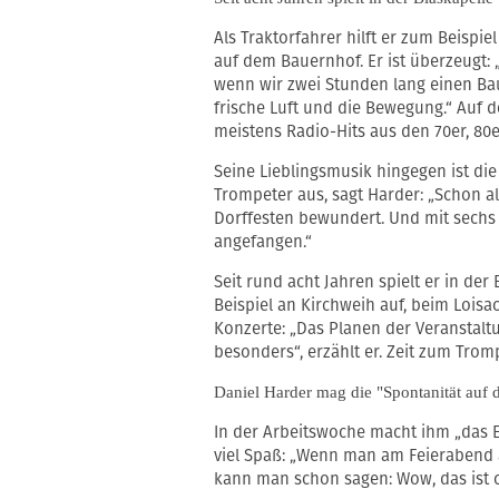
Als Traktorfahrer hilft er zum Beisp
auf dem Bauernhof. Er ist überzeugt: 
wenn wir zwei Stunden lang einen Bau
frische Luft und die Bewegung.“ Auf d
meistens Radio-Hits aus den 70er, 80e
Seine Lieblingsmusik hingegen ist die
Trompeter aus, sagt Harder: „Schon al
Dorffesten bewundert. Und mit sechs
angefangen.“
Seit rund acht Jahren spielt er in de
Beispiel an Kirchweih auf, beim Lois
Konzerte: „Das Planen der Veranstalt
besonders“, erzählt er. Zeit zum Tr
Daniel Harder mag die "Spontanität auf d
In der Arbeitswoche macht ihm „das 
viel Spaß: „Wenn man am Feierabend a
kann man schon sagen: Wow, das ist co