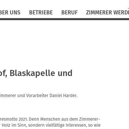
N
BER UNS
BETRIEBE
BERUF
ZIMMERER WERD
ü
f, Blaskapelle und
Zimmerer und Vorarbeiter Daniel Harder.
ahresmotto 2021. Denn Menschen aus dem Zimmerer-
olz im Sinn, sondern vielfältige Interessen, so wie