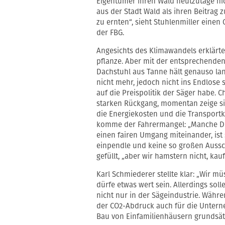
Eigentümer ihren Wald heutzutage n
aus der Stadt Wald als ihren Beitrag 
zu ernten“, sieht Stuhlenmiller einen
der FBG.
Angesichts des Klimawandels erklärte
pflanze. Aber mit der entsprechenden 
Dachstuhl aus Tanne hält genauso lang
nicht mehr, jedoch nicht ins Endlose 
auf die Preispolitik der Säger habe.
starken Rückgang, momentan zeige sich
die Energiekosten und die Transportk
komme der Fahrermangel: „Manche Din
einen fairen Umgang miteinander, ist 
einpendle und keine so großen Aussch
gefüllt, „aber wir hamstern nicht, kau
Karl Schmiederer stellte klar: „Wir mü
dürfe etwas wert sein. Allerdings so
nicht nur in der Sägeindustrie. Wäh
der CO2-Abdruck auch für die Unterneh
Bau von Einfamilienhäusern grundsätz