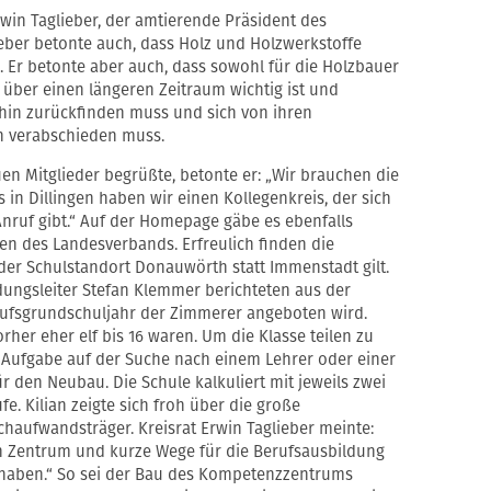
rwin Taglieber, der amtierende Präsident des
ieber betonte auch, dass Holz und Holzwerkstoffe
 Er betonte aber auch, dass sowohl für die Holzbauer
t über einen längeren Zeitraum wichtig ist und
ahin zurückfinden muss und sich von ihren
n verabschieden muss.
n Mitglieder begrüßte, betonte er: „Wir brauchen die
s in Dillingen haben wir einen Kollegenkreis, der sich
Anruf gibt.“ Auf der Homepage gäbe es ebenfalls
en des Landesverbands. Erfreulich finden die
 der Schulstandort Donauwörth statt Immenstadt gilt.
ldungsleiter Stefan Klemmer berichteten aus der
erufsgrundschuljahr der Zimmerer angeboten wird.
rher eher elf bis 16 waren. Um die Klasse teilen zu
e Aufgabe auf der Suche nach einem Lehrer oder einer
r den Neubau. Die Schule kalkuliert mit jeweils zwei
fe. Kilian zeigte sich froh über die große
chaufwandsträger. Kreisrat Erwin Taglieber meinte:
ein Zentrum und kurze Wege für die Berufsausbildung
 haben.“ So sei der Bau des Kompetenzzentrums