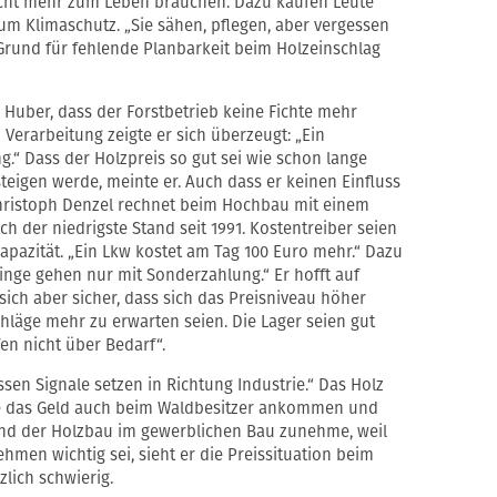
icht mehr zum Leben brauchen. Dazu kaufen Leute
zum Klimaschutz. „Sie sähen, pflegen, aber vergessen
 Grund für fehlende Planbarkeit beim Holzeinschlag
 Huber, dass der Forstbetrieb keine Fichte mehr
Verarbeitung zeigte er sich überzeugt: „Ein
.“ Dass der Holzpreis so gut sei wie schon lange
steigen werde, meinte er. Auch dass er keinen Einfluss
 Christoph Denzel rechnet beim Hochbau mit einem
 der niedrigste Stand seit 1991. Kostentreiber seien
apazität. „Ein Lkw kostet am Tag 100 Euro mehr.“ Dazu
ge gehen nur mit Sonderzahlung.“ Er hofft auf
sich aber sicher, dass sich das Preisniveau höher
läge mehr zu erwarten seien. Die Lager seien gut
fen nicht über Bedarf“.
ssen Signale setzen in Richtung Industrie.“ Das Holz
lle das Geld auch beim Waldbesitzer ankommen und
rend der Holzbau im gewerblichen Bau zunehme, weil
men wichtig sei, sieht er die Preissituation beim
lich schwierig.